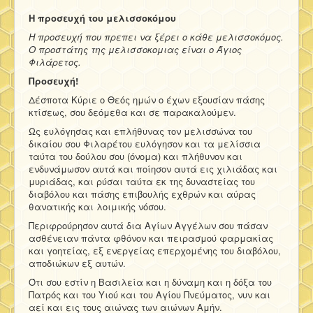
Η προσευχή του μελισσοκόμου
Η προσευχή που πρεπει να ξέρει ο κάθε μελισσοκόμος.
Ο προστάτης της μελισσοκομιας είναι ο Άγιος
Φιλάρετος.
Προσευχή!
Δέσποτα Κύριε ο Θεός ημών ο έχων εξουσίαν πάσης
κτίσεως, σου δεόμεθα και σε παρακαλούμεν.
Ως ευλόγησας και επλήθυνας τον μελισσώνα του
δικαίου σου Φιλαρέτου ευλόγησον και τα μελίσσια
ταύτα του δούλου σου (όνομα) και πλήθυνον και
ενδυνάμωσον αυτά και ποίησον αυτά εις χιλιάδας και
μυριάδας, και ρύσαι ταύτα εκ της δυναστείας του
διαβόλου και πάσης επιβουλής εχθρών και αύρας
θανατικής και λοιμικής νόσου.
Περιφρούρησον αυτά δια Αγίων Αγγέλων σου πάσαν
ασθένειαν πάντα φθόνον και πειρασμού φαρμακίας
και γοητείας, εξ ενεργείας επερχομένης του διαβόλου,
αποδιώκων εξ αυτών.
Ότι σου εστίν η Βασιλεία και η δύναμη και η δόξα του
Πατρός και του Υιού και του Αγίου Πνεύματος, νυν και
αεί και εις τους αιώνας των αιώνων Αμήν.