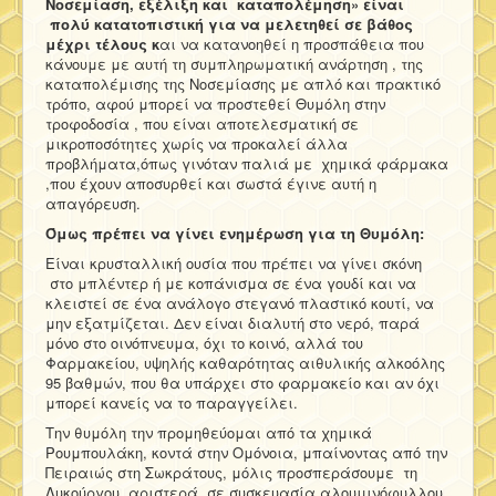
Νοσεμίαση, εξέλιξη και καταπολέμηση» είναι
πολύ κατατοπιστική για να μελετηθεί σε βάθος
μέχρι τέλους κ
αι να κατανοηθεί η προσπάθεια που
κάνουμε με αυτή τη συμπληρωματική ανάρτηση , της
καταπολέμισης της Νοσεμίασης με απλό και πρακτικό
τρόπο, αφού μπορεί να προστεθεί Θυμόλη στην
τροφοδοσία , που είναι αποτελεσματική σε
μικροποσότητες χωρίς να προκαλεί άλλα
προβλήματα,όπως γινόταν παλιά με χημικά φάρμακα
,που έχουν αποσυρθεί και σωστά έγινε αυτή η
απαγόρευση.
Όμως πρέπει να γίνει ενημέρωση για τη Θυμόλη:
Είναι κρυσταλλική ουσία που πρέπει να γίνει σκόνη
στο μπλέντερ ή με κοπάνισμα σε ένα γουδί και να
κλειστεί σε ένα ανάλογο στεγανό πλαστικό κουτί, να
μην εξατμίζεται. Δεν είναι διαλυτή στο νερό, παρά
μόνο στο οινόπνευμα, όχι το κοινό, αλλά του
Φαρμακείου, υψηλής καθαρότητας αιθυλικής αλκοόλης
95 βαθμών, που θα υπάρχει στο φαρμακείο και αν όχι
μπορεί κανείς να το παραγγείλει.
Την θυμόλη την προμηθεύομαι από τα χημικά
Ρουμπουλάκη, κοντά στην Ομόνοια, μπαίνοντας από την
Πειραιώς στη Σωκράτους, μόλις προσπεράσουμε τη
Λυκούργου, αριστερά, σε συσκευασία αλουμινόφυλλου