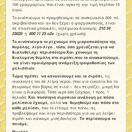
100 γραμμαρίων, που είναι αρκετή και τιμή περίπου 10
ευρώ.
Το οινόπνευμα το προμηθεύομαι σε συσκευασία 200 ml,
ακριβούτσικο και αν δεν ξέρει ο φαρμακοποιός, είναι
σε πλαστικό μπουκάλι, τηλέφωνα διανομής
210 34
23020
ή
800 11 23 ο2ο
(χωρίς χρέωση).
Το οινόπνευμα το ρίχνουμε στη μικροποσότητα της
θυμόλης, λίγο-λίγο , τόσο, όσο χρειάζεται,για να
διαλυθεί,όχι περισσότερο.Και χύνουμε τη
διαλυμενη θυμόλη στο σιρόπι,που το ανακατεύουμε,
να γίνει ομοιόμορφη ανάμειξη,τροφοδοσίας των
μελισσιών.
Τώρα πρέπει να κανονίσουμε και το σιρόπι,
τις
αναλογίες του σε λίτρα νερού, (που για ευκολία θα τα
θεωρούμε σαν βάρος σε κιλά – δεν πειράζει, μικρή θα
είναι η διαφορά). Τόσο νερό όση ζάχαρη, 1 προς 1
δηλαδή.
Και ποσότητα σιροπιού ανάλογη με πόσα
μελίσσια έχουμε,
αλλά
να θυμηθούμε και πόσο στο
κάθε μελίσσι,
που το είπαμε πιο πάνω, ας
προβλέψουμε και λίγο περισσότερο για να μη λείψει
σιρόπι και κάνουμε μισή δουλειά.
Το περίσσευμα το
πετάμε.
Θυμόλη