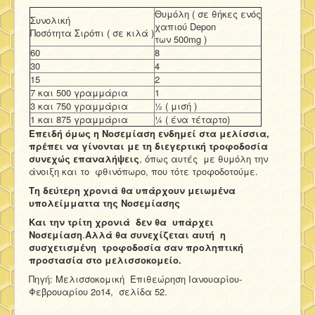
Θυμόλη ( σε θήκες ενός
Συνολική
χαπιού Depon
Ποσότητα Σιρόπι ( σε κιλά )
των 500mg )
60
8
30
4
15
2
7 και 500 γραμμάρια
1
3 και 750 γραμμάρια
½ ( μισή )
1 και 875 γραμμάρια
¼ ( ένα τέταρτο)
Επειδή όμως η Νοσεμίαση ενδημεί στα μελίσσια,
πρέπει να γίνονται με τη διεγερτική τροφοδοσία
συνεχώς επαναλήψεις
, όπως αυτές με θυμόλη την
άνοιξη και το φθινόπωρο, που τότε τροφοδοτούμε.
Τη δεύτερη χρονιά θα υπάρχουν μειωμένα
υπολείμματτα της Νοσεμίασης
Και την τρίτη χρονιά δεν θα υπάρχει
Νοσεμίαση
.
Αλλά θα συνεχίζεται αυτή η
συσχετισμένη τροφοδοσία σαν προληπτική
προστασία στο μελισσοκομείο.
Πηγή: Μελισσοκομική Επιθεώρηση Ιανουαρίου-
Φεβρουαρίου 2ο14, σελίδα 52.