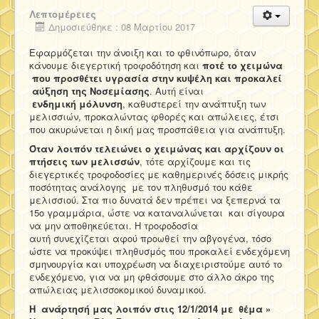
Λεπτομέρειες
Δημοσιεύθηκε : 08 Μαρτίου 2017
Εφαρμόζεται την άνοιξη και το φθινόπωρο, όταν
κάνουμε διεγερτική τροφοδότηση και
ποτέ το χειμώνα
που προσθέτει υγρασία στην κυψέλη και προκαλεί
αύξηση της Νοσεμίασης
. Αυτή είναι
ενδημική
μόλυνση
, καθυστερεί την ανάπτυξη των
μελισσιών, προκαλώντας φθορές και απώλειες, έτσι
που ακυρώνεται η δική μας προσπάθεια για ανάπτυξη.
Όταν λοιπόν τελειώνει ο χειμώνας και αρχίζουν οι
πτήσεις των μελισσών
, τότε αρχίζουμε και τις
διεγερτικές τροφοδοσίες με καθημερινές δόσεις μικρής
ποσότητας ανάλογης με τον πληθυσμό του κάθε
μελισσιού. Στα πιο δυνατά δεν πρέπει να ξεπερνά τα
15ο γραμμάρια, ώστε να καταναλώνεται και σίγουρα
να μην αποθηκεύεται. Η τροφοδοσία
αυτή συνεχίζεται αφού προωθεί την αβγογένα, τόσο
ώστε να προκύψει πληθυσμός που προκαλεί ενδεχόμενη
σμηνουργία και υποχρέωση να διαχειριστούμε αυτό το
ενδεχόμενο, για να μη φθάσουμε στο άλλο άκρο της
απώλειας μελισσοκομικού δυναμικού.
Η ανάρτησή μας λοιπόν στις 12/1/2014 με θέμα »