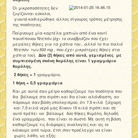
Οι μικροποσότητες δεν
ζυγίζονται εύκολα,
γιαυτό καθιερώθηκε άλλος σίγουρος τρόπος μέτρησης
της ποσότητας:
Παίρνουμε μία καρτέλα χαπιών από ένα κουτί
παυσίπονου Ντεπόν (
όχι το αναβράζον που έχει
μεγάλες θήκες για τα χάπια του , αλλά το πιο παλιό
Ντεπόν των 500 mg , που έχει μικρότερες θήκες στα
χάπια του
).
Δύο (2) θήκες από αυτά, γεμισμένες με
συμπιεσμένη σκόνη θυμόλης είναι 1 γραμμάριο
θυμόλης.
2 θήκες = 1
γραμμάριο,
1 θήκη = 0,5 γραμμάρια
Και με αυτά σαν μέτρο καθορίζουμε την ποσότητα που
θα βάλουμε στο σιρόπι και θα είναι αλάνθαστη, αν
πάρουμε σαν βάση υπολογισμού, ότι 7,5 κιλά ζάχαρη
και 7,5 κιλά νερό μας δίνουν 15 κιλά σιρόπι και σε
αυτό πρέπει να βάλουμε δύο θήκες θυμόλη, δηλαδή
ένα γραμμάριο, που είναι το σωστό. Με αυτή τη βάση
καθορίζουμε τις διάφορες αναλογίες και ας το
κάνουμε από τώρα, έτσι σαν προέλεγχο να είναι
χωρίς λάθη, ως εξής: