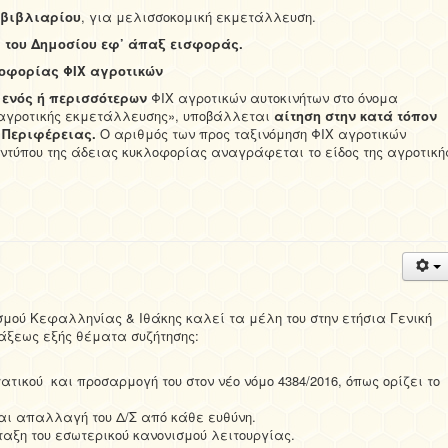
 βιβλιαρίου
, για μελισσοκομική εκμετάλλευση.
ρ του Δημοσίου εφ’ άπαξ εισφοράς.
λοφορίας ΦΙΧ αγροτικών
ς
ενός ή περισσότερων
ΦΙΧ αγροτικών αυτοκινήτων στο όνομα
αγροτικής εκμετάλλευσης», υποβάλλεται
αίτηση στην κατά τόπον
 Περιφέρειας.
Ο αριθμός των προς ταξινόμηση ΦΙΧ αγροτικών
 εντύπου της άδειας κυκλοφορίας αναγράφεται το είδος της αγροτική
σμού Κεφαλληνίας & Ιθάκης καλεί τα μέλη του στην ετήσια Γενική
τάξεως εξής θέματα συζήτησης:
τικού και προσαρμογή του στον νέο νόμο 4384/2016, όπως ορίζει το
και απαλλαγή του Δ/Σ από κάθε ευθύνη.
νταξη του εσωτερικού κανονισμού λειτουργίας.