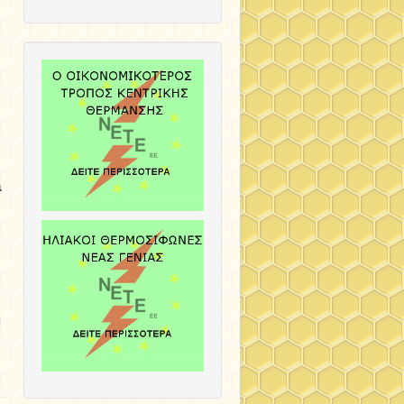
ι
ι
η