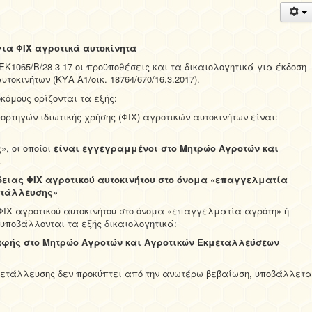
για ΦΙΧ αγροτικά αυτοκίνητα
ΕΚ1065/Β/28-3-17 οι προϋποθέσεις και τα δικαιολογητικά για έκδοση
οκινήτων (ΚΥΑ Α1/οικ. 18764/670/16.3.2017).
κόμους ορίζονται τα εξής:
τηγών ιδιωτικής χρήσης (ΦΙΧ) αγροτικών αυτοκινήτων είναι:
», οι οποίοι
είναι εγγεγραμμένοι στο Μητρώο Αγροτών και
.
δειας ΦΙΧ αγροτικού αυτοκινήτου στο όνομα «επαγγελματία
ετάλλευσης»
ΙΧ αγροτικού αυτοκινήτου στο όνομα «επαγγελματία αγρότη» ή
υποβάλλονται τα εξής δικαιολογητικά:
αφής στο Μητρώο Αγροτών και Αγροτικών Εκμεταλλεύσεων
κμετάλλευσης δεν προκύπτει από την ανωτέρω βεβαίωση, υποβάλλετα