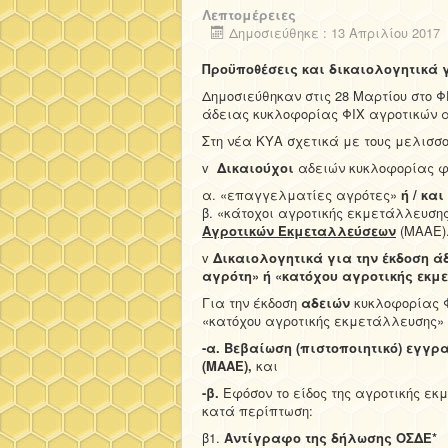
Λεπτομέρειες
Δημοσιεύθηκε : 13 Απριλίου 2017
Προϋποθέσεις και δικαιολογητικά 
Δημοσιεύθηκαν στις 28 Μαρτίου στο Φ
άδειας κυκλοφορίας ΦΙΧ αγροτικών αυτ
Στη νέα ΚΥΑ σχετικά με τους μελισσο
v
Δικαιούχοι
αδειών κυκλοφορίας φορ
α. «επαγγελματίες αγρότες»
ή / και
β. «κάτοχοι αγροτικής εκμετάλλευσης
Αγροτικών Εκμεταλλεύσεων
(ΜΑΑΕ)
v
Δικαιολογητικά για την έκδοση ά
αγρότη» ή «κατόχου αγροτικής εκμ
Για την έκδοση
αδειών
κυκλοφορίας Φ
«κατόχου αγροτικής εκμετάλλευσης» 
-α.
Βεβαίωση (πιστοποιητικό) εγγρ
(ΜΑΑΕ),
και
-β.
Εφόσον το είδος της αγροτικής ε
κατά περίπτωση:
β1.
Αντίγραφο της δήλωσης ΟΣΔΕ*