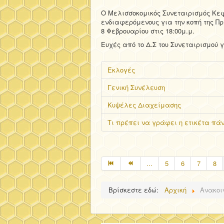
Ο Μελισσοκομικός Συνεταιρισμός Κεφ
ενδιαφερόμενους για την κοπή της Πρ
8 Φεβρουαρίου στις 18:00μ.μ.
Ευχές από το Δ.Σ του Συνεταιρισμού γ
Εκλογές
Γενική Συνέλευση
Κυψέλες Διαχείμασης
Τι πρέπει να γράφει η ετικέτα πάν
...
5
6
7
8
Βρίσκεστε εδώ:
Αρχική
Ανακοι