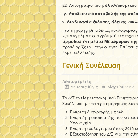
β2.
Αντίγραφο του μελισσοκομικού
-γ. Αποδεικτικό καταβολής της υπέ
v
Διαδικασία έκδοσης άδειας κυκ
Για τη χορήγηση άδειας κυκλοφορία
«επαγγελματία αγρότη» ή «κατόχου 
αρμόδια Υπηρεσία Μεταφορών της
προσδιορίζεται στην αίτηση. Επί του
εκμετάλλευσης.
Γενική Συνέλευση
Λεπτομέρειες
Δημοσιεύθηκε : 30 Μαρτίου 2017
Το Δ/Σ του Μελισσοκομικού Συνεταιρι
Συνέλευση με τα προ ημερησίας δια
Έγκριση διαγραφής μελών.
Έγκριση τροποποίησης του καταστα
Υπουργείο.
Έγκριση ισολογισμού έτους 2016 
Εξουσιοδότηση του Δ/Σ για την σύ