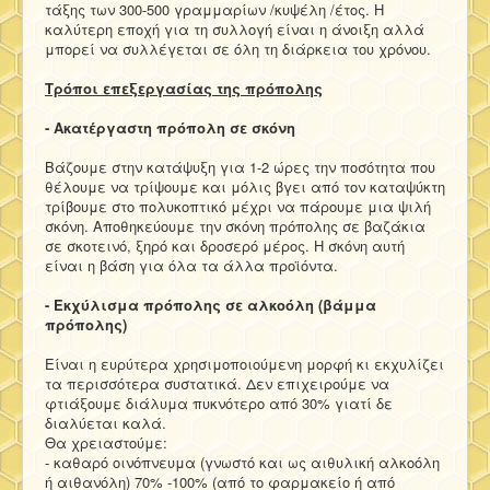
τάξης των 300-500 γραμμαρίων /κυψέλη /έτος. Η
καλύτερη εποχή για τη συλλογή είναι η άνοιξη αλλά
μπορεί να συλλέγεται σε όλη τη διάρκεια του χρόνου.
Τρόποι επεξεργασίας της πρόπολης
- Ακατέργαστη πρόπολη σε σκόνη
Βάζουμε στην κατάψυξη για 1-2 ώρες την ποσότητα που
θέλουμε να τρίψουμε και μόλις βγει από τον καταψύκτη
τρίβουμε στο πολυκοπτικό μέχρι να πάρουμε μια ψιλή
σκόνη. Αποθηκεύουμε την σκόνη πρόπολης σε βαζάκια
σε σκοτεινό, ξηρό και δροσερό μέρος. Η σκόνη αυτή
είναι η βάση για όλα τα άλλα προϊόντα.
- Εκχύλισμα πρόπολης σε αλκοόλη (βάμμα
πρόπολης)
Είναι η ευρύτερα χρησιμοποιούμενη μορφή κι εκχυλίζει
τα περισσότερα συστατικά. Δεν επιχειρούμε να
φτιάξουμε διάλυμα πυκνότερο από 30% γιατί δε
διαλύεται καλά.
Θα χρειαστούμε:
- καθαρό οινόπνευμα (γνωστό και ως αιθυλική αλκοόλη
ή αιθανόλη) 70% -100% (από το φαρμακείο ή από