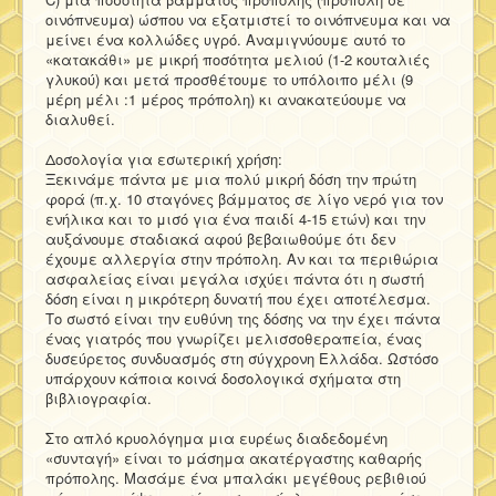
οινόπνευμα) ώσπου να εξατμιστεί το οινόπνευμα και να
μείνει ένα κολλώδες υγρό. Αναμιγνύουμε αυτό το
«κατακάθι» με μικρή ποσότητα μελιού (1-2 κουταλιές
γλυκού) και μετά προσθέτουμε το υπόλοιπο μέλι (9
μέρη μέλι :1 μέρος πρόπολη) κι ανακατεύουμε να
διαλυθεί.
Δοσολογία για εσωτερική χρήση:
Ξεκινάμε πάντα με μια πολύ μικρή δόση την πρώτη
φορά (π.χ. 10 σταγόνες βάμματος σε λίγο νερό για τον
ενήλικα και το μισό για ένα παιδί 4-15 ετών) και την
αυξάνουμε σταδιακά αφού βεβαιωθούμε ότι δεν
έχουμε αλλεργία στην πρόπολη. Αν και τα περιθώρια
ασφαλείας είναι μεγάλα ισχύει πάντα ότι η σωστή
δόση είναι η μικρότερη δυνατή που έχει αποτέλεσμα.
Το σωστό είναι την ευθύνη της δόσης να την έχει πάντα
ένας γιατρός που γνωρίζει μελισσοθεραπεία, ένας
δυσεύρετος συνδυασμός στη σύγχρονη Ελλάδα. Ωστόσο
υπάρχουν κάποια κοινά δοσολογικά σχήματα στη
βιβλιογραφία.
Στο απλό κρυολόγημα μια ευρέως διαδεδομένη
«συνταγή» είναι το μάσημα ακατέργαστης καθαρής
πρόπολης. Μασάμε ένα μπαλάκι μεγέθους ρεβιθιού