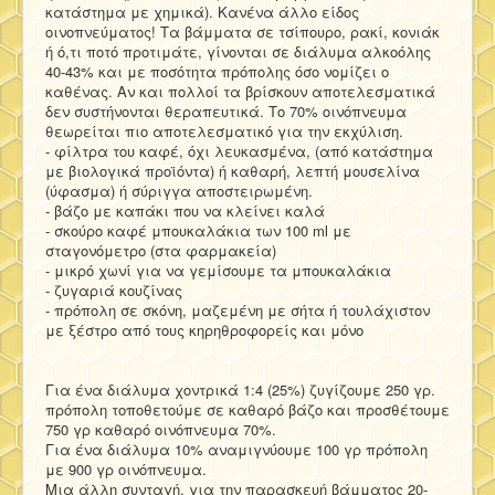
κατάστημα με χημικά). Κανένα άλλο είδος
οινοπνεύματος! Τα βάμματα σε τσίπουρο, ρακί, κονιάκ
ή ό,τι ποτό προτιμάτε, γίνονται σε διάλυμα αλκοόλης
40-43% και με ποσότητα πρόπολης όσο νομίζει ο
καθένας. Αν και πολλοί τα βρίσκουν αποτελεσματικά
δεν συστήνονται θεραπευτικά. Το 70% οινόπνευμα
θεωρείται πιο αποτελεσματικό για την εκχύλιση.
- φίλτρα του καφέ, όχι λευκασμένα, (από κατάστημα
με βιολογικά προϊόντα) ή καθαρή, λεπτή μουσελίνα
(ύφασμα) ή σύριγγα αποστειρωμένη.
- βάζο με καπάκι που να κλείνει καλά
- σκούρο καφέ μπουκαλάκια των 100 ml με
σταγονόμετρο (στα φαρμακεία)
- μικρό χωνί για να γεμίσουμε τα μπουκαλάκια
- ζυγαριά κουζίνας
- πρόπολη σε σκόνη, μαζεμένη με σήτα ή τουλάχιστον
με ξέστρο από τους κηρηθροφορείς και μόνο
Για ένα διάλυμα χοντρικά 1:4 (25%) ζυγίζουμε 250 γρ.
πρόπολη τοποθετούμε σε καθαρό βάζο και προσθέτουμε
750 γρ καθαρό οινόπνευμα 70%.
Για ένα διάλυμα 10% αναμιγνύουμε 100 γρ πρόπολη
με 900 γρ οινόπνευμα.
Μια άλλη συνταγή, για την παρασκευή βάμματος 20-