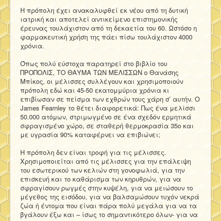
Η πρόπολη έχει ανακαλυφθεί εκ νέου από τη δυτική
ιατρική και αποτελεί αντικείμενο επιστημονικής
έρευνας τουλάχιστον από τη δεκαετία του 60. Ωστόσο η
φαρμακευτική χρήση της πάει πίσω τουλάχιστον 4000
χρόνια.
Όπως πολύ εύστοχα παρατηρεί στο βιβλίο του
ΠΡΟΠΟΛΙΣ, ΤΟ ΘΑΥΜΑ ΤΩΝ ΜΕΛΙΣΣΩΝ ο Θανάσης
Μπίκος, οι μέλισσες συλλέγουν και χρησιμοποιούν
πρόπολη εδώ και 45-50 εκατομμύρια χρόνια κι
επιβίωσαν σε πείσμα των εχθρών τους χάρη σ’ αυτήν. Ο
James Fearnley το θέτει διαφορετικά: Πως ένα μελίσσι
50.000 ατόμων, στριμωγμένο σε ένα σχεδόν ερμητικά
σφραγισμένο χώρο, σε σταθερή θερμοκρασία 35ο και
με υγρασία 90% καταφέρνει να επιβιώνει;
Η πρόπολη δεν είναι τροφή για τις μέλισσες.
Χρησιμοποιείται από τις μέλισσες για την επάλειψη
του εσωτερικού των κελιών στη γονοφωλιά, για την
επισκευή και το καθάρισμα των κηρυθρών, για να
σφραγίσουν ρωγμές στην κυψέλη, για να μειώσουν το
μέγεθος της εισόδου, για να βαλσαμώσουν τυχόν νεκρά
ζώα ή έντομα που είναι πάρα πολύ μεγάλα για να τα
βγάλουν έξω και – ίσως το σημαντικότερο όλων- για να