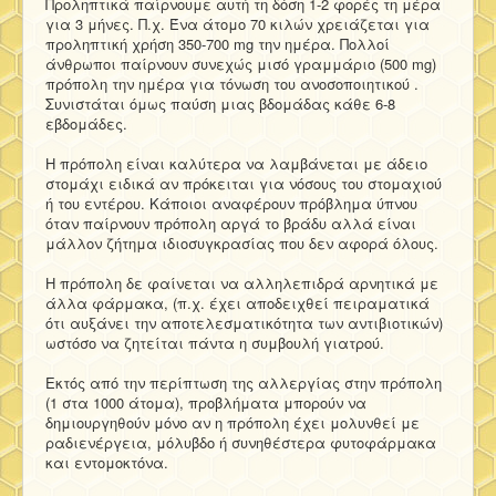
Προληπτικά παίρνουμε αυτή τη δόση 1-2 φορές τη μέρα
για 3 μήνες. Π.χ. Ένα άτομο 70 κιλών χρειάζεται για
προληπτική χρήση 350-700 mg την ημέρα. Πολλοί
άνθρωποι παίρνουν συνεχώς μισό γραμμάριο (500 mg)
πρόπολη την ημέρα για τόνωση του ανοσοποιητικού .
Συνιστάται όμως παύση μιας βδομάδας κάθε 6-8
εβδομάδες.
Η πρόπολη είναι καλύτερα να λαμβάνεται με άδειο
στομάχι ειδικά αν πρόκειται για νόσους του στομαχιού
ή του εντέρου. Κάποιοι αναφέρουν πρόβλημα ύπνου
όταν παίρνουν πρόπολη αργά το βράδυ αλλά είναι
μάλλον ζήτημα ιδιοσυγκρασίας που δεν αφορά όλους.
Η πρόπολη δε φαίνεται να αλληλεπιδρά αρνητικά με
άλλα φάρμακα, (π.χ. έχει αποδειχθεί πειραματικά
ότι αυξάνει την αποτελεσματικότητα των αντιβιοτικών)
ωστόσο να ζητείται πάντα η συμβουλή γιατρού.
Εκτός από την περίπτωση της αλλεργίας στην πρόπολη
(1 στα 1000 άτομα), προβλήματα μπορούν να
δημιουργηθούν μόνο αν η πρόπολη έχει μολυνθεί με
ραδιενέργεια, μόλυβδο ή συνηθέστερα φυτοφάρμακα
και εντομοκτόνα.