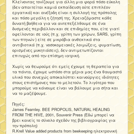
Κλείνοντας τονίζουμε για άλλη μια φορά πόσο εύκολη
(δεν απαιτείται καμιά εκπαίδευση ούτε επιπλέον
εργατικά) και ανέξοδη είναι η συλλογή της πρόπολης
και πόσο μεγάλη η ζήτησή της. Χρειαζόμαστε κάθε
δυνατή βοήθεια για να αντεπεξέλθουμε σε ένα
δυσμενές περιβάλλον και σε επιδημίες που, είτε γιατί
οφείλονται σε ιούς (π.χ. γρίπη των χοίρων, SARS, γρίπη
των πτηνών ) είτε σε μικρόβια ανθεκτικά στα
αντιβιοτικά (π.χ. νοσοκομειακές λοιμώξεις, φυματίωση,
ορισμένες μυκητιάσεις), δεν αντιμετωπίζονται
επιτυχώς από την επίσημη ιατρική.
Χωρίς να θεωρούμε ότι εμείς έχουμε τη θεραπεία για
τα πάντα, έχουμε ωστόσο στα χέρια μας ένα θαυμαστό
υλικό που συνεχώς αποκαλύπτει καινούργιες ιδιότητες
στους επιστήμονες που το μελετούν. Το λιγότερο που
μπορούμε να κάνουμε είναι να βάλουμε μια σήτα και
να το μαζέψουμε.
Πηγές:
James Fearnley. BEE PROPOLIS, NATURAL HEALING
FROM THE HIVE, 2001, Souvenir Press (Εδώ μπορεί να
βρει κανείς το σύνολο σχεδόν της βιβλιογραφίας για
την πρόπολη)
R.Krell Value added products from beekeeping ηλεκτρονική