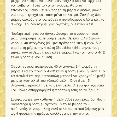
μέχρι να πάψει να είναι σαν τσίχλα και να αρχίσει
να τρίβεται. Τότε το καταπίνουμε. Αυτό το
επαναλαμβάνουμε 3-5 φορές τη μέρα αμέσως μόλις
νιώσουμε τραχύ και πονεμένο το λαιμό. Συνήθως δύο
μέρες αρκούν για να φύγει ο πονόλαιμος αλλά και το
συνάχι. Το ίδιο ισχύει για άφτρες, ουλίτιδα κλπ.
Προληπτικά, για να δυναμώσουμε το ανοσοποιητικό
μας, μπορούμε να πίνουμε μέσα σε ένα φλιτζανάκι
νερό 20-40 σταγόνες βάμμα πρόπολης 10% ή 25%, δύο
φορές τη μέρα, την πρώτη βδομάδα κάθε μήνα, τους
μήνες των ιώσεων ή και κάθε μέρα. Για τα παιδιά 4-12
ετών η δόση είναι η μισή.
Θεραπευτικά παίρνουμε 40 σταγόνες 3-4 φορές τη
μέρα. Για τα παιδιά 4 -12 ετών η δόση είναι η μισή. Για
τα παιδιά επίσης η πρόπολη μπορεί να χορηγηθεί μαζί
με μια κουταλιά του γλυκού μέλι. Χτυπάμε 15
σταγόνες πρόπολη με το μέλι μέσα σ’ ένα φλιτζανάκι
και μόλις απορροφηθεί η πρόπολη τους το ταΐζουμε.
Σύμφωνα με τον καθηγητή μελισσοθεραπείας δρ. Roch
Domerengo η δόση εξαρτάται από το βάρος του
ασθενούς. Δίνουμε 5mg ανά κιλό σωματικό βάρους μία
ως 4 φορές την ημέρα, ανάλογα με την αιτία.