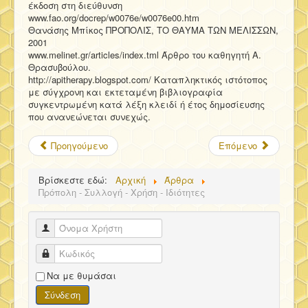
έκδοση στη διεύθυνση
www.fao.org/docrep/w0076e/w0076e00.htm
Θανάσης Μπίκος ΠΡΟΠΟΛΙΣ, ΤΟ ΘΑΥΜΑ ΤΩΝ ΜΕΛΙΣΣΩΝ,
2001
www.melinet.gr/articles/index.tml Άρθρο του καθηγητή Α.
Θρασυβούλου.
http://apitherapy.blogspot.com/ Καταπληκτικός ιστότοπος
με σύγχρονη και εκτεταμένη βιβλιογραφία
συγκεντρωμένη κατά λέξη κλειδί ή έτος δημοσίευσης
που ανανεώνεται συνεχώς.
Προηγούμενο
Επόμενο
Βρίσκεστε εδώ:
Αρχική
Άρθρα
Πρόπολη - Συλλογή - Χρήση - Ιδιότητες
Όνομα Χρήστη
Κωδικός
Να με θυμάσαι
Σύνδεση