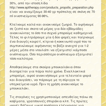
30%, από την ιστοσελίδα
http://www.apitherapy.com/products_propolis_preparation.php
είναι να αναμίξουμε 30-40 γρ πρόπολης σε σκόνη σε 70
ml οινοπνεύματος 90-96%.
Κλείνουμε καλά και ανακινούμε ζωηρά. Το αφήνουμε
σε ζεστό και σκοτεινό μέρος για δύο εβδομάδες
ανακινώντας το όσο πιο συχνά μπορούμε καθημερινά.
Τέλος το φιλτράρουμε μία ή δύο φορές και παίρνουμε
ένα διαυγές καφετί, κίτρινο ή κοκκινωπό υγρό που το
συμπυκνώνουμε αφήνοντας το βάζο ανοιχτό για 1-2
μέρες μέσα στο ντουλάπι να εξατμιστεί κάμποσο
οινόπνευμα. Όσο περισσότερο οινόπνευμα εξατμιστεί
τόσο καλύτερα.
Αποθηκεύουμε στα σκούρα μπουκαλάκια όπου
διατηρείται για πάρα πολύ χρόνο. Εναλλακτικά
μπορούμε, αφού ανακινήσουμε μια τελευταία φορά
και διαυγάσει, να πάρουμε με τη σύριγγα το
υπερκείμενο υγρό. Πριν τη χρήση ανακινούμε το
μπουκαλάκι.
Τις σταγόνες τις χρησιμοποιούμε απευθείας πάνω σε
κοψίματα, γρατσουνιές σπυράκια κλπ. Τις πρώτες
φορές βάζουμε μικρή ποσότητα ελέγχοντας για