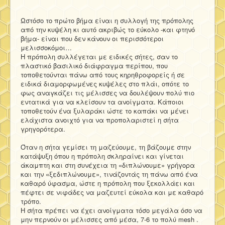
Ωστόσο το πρώτο βήμα είναι η συλλογή της πρόπολης
από την κυψέλη κι αυτό ακριβώς το εύκολο -και φτηνό
βήμα- είναι που δεν κάνουν οι περισσότεροι
μελισσοκόμοι…
Η πρόπολη συλλέγεται με ειδικές σήτες, σαν το
πλαστικό βασιλικό διάφραγμα περίπου, που
τοποθετούνται πάνω από τους κηρηθροφορείς ή σε
ειδικά διαμορφωμένες κυψέλες στο πλάι, οπότε το
φως αναγκάζει τις μέλισσες να δουλέψουν πολύ πιο
εντατικά για να κλείσουν τα ανοίγματα. Κάποιοι
τοποθετούν ένα ξυλαράκι ώστε το καπάκι να μένει
ελάχιστα ανοιχτό για να προπολαριστεί η σήτα
γρηγορότερα.
Όταν η σήτα γεμίσει τη μαζεύουμε, τη βάζουμε στην
κατάψυξη όπου η πρόπολη σκληραίνει και γίνεται
άκαμπτη και στη συνέχεια τη «διπλώνουμε» γρήγορα
και την «ξεδιπλώνουμε», τινάζοντάς τη πάνω από ένα
καθαρό ύφασμα, ώστε η πρόπολη που ξεκολλάει και
πέφτει σε νιφάδες να μαζευτεί εύκολα και με καθαρό
τρόπο.
Η σήτα πρέπει να έχει ανοίγματα τόσο μεγάλα όσο να
μην περνούν οι μέλισσες από μέσα, 7-6 το πολύ mesh .