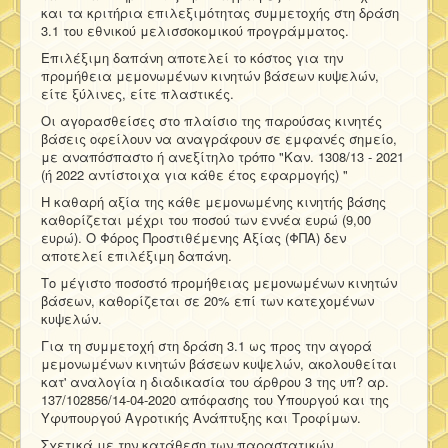
και τα κριτήρια επιλεξιμότητας συμμετοχής στη δράση
3.1 του εθνικού μελισσοκομικού προγράμματος.
Επιλέξιμη δαπάνη αποτελεί το κόστος για την
προμήθεια μεμονωμένων κινητών βάσεων κυψελών,
είτε ξύλινες, είτε πλαστικές.
Οι αγορασθείσες στο πλαίσιο της παρούσας κινητές
βάσεις οφείλουν να αναγράφουν σε εμφανές σημείο,
με αναπόσπαστο ή ανεξίτηλο τρόπο "Καν. 1308/13 - 2021
(ή 2022 αντίστοιχα για κάθε έτος εφαρμογής) "
Η καθαρή αξία της κάθε μεμονωμένης κινητής βάσης
καθορίζεται μέχρι του ποσού των εννέα ευρώ (9,00
ευρώ). Ο Φόρος Προστιθέμενης Αξίας (ΦΠΑ) δεν
αποτελεί επιλέξιμη δαπάνη.
Το μέγιστο ποσοστό προμήθειας μεμονωμένων κινητών
βάσεων, καθορίζεται σε 20% επί των κατεχομένων
κυψελών.
Για τη συμμετοχή στη δράση 3.1 ως προς την αγορά
μεμονωμένων κινητών βάσεων κυψελών, ακολουθείται
κατ' αναλογία η διαδικασία του άρθρου 3 της υπ? αρ.
137/102856/14-04-2020 απόφασης του Υπουργού και της
Υφυπουργού Αγροτικής Ανάπτυξης και Τροφίμων.
Σχετικά με την κατάθεση των παραστατικών