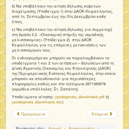
δ) Να υποβάλλουν την αίτηση δήλωσης κυψελών
διαχείμασης (Υπόδειγμα 1) στην ΔΑΟΚ Κεφαλληνίας,
από 1η Σεπτεμβρίου έως την 31η Δεκεμβρίου κάθε
έτους.
ε) Να υποβάλλουν την αίτηση δήλωσης για συμμετοχή
στη δράση 3.2. «Οικονομική στήριξη της νομαδικής
μελισσοκομίας» (Υπόδειγμα 2) στην ΔΑΟΚ
Κεφαλληνίας για τις επόμενες μετακινήσεις των
μελισσοσμηνών τους.
Οι ενδιαφερόμενοι μπορούν να παραλαμβάνουν τα
υποδείγματα 1 και 2 των αιτήσεων – δηλώσεων από τη
Δ/νση Αγροτικής Οικονομίας και Κτηνιατρικής (ΔΑΟΚ)
της Περιφερειακής Ενότητας Κεφαλληνίας, στην οποία
μπορούν να απευθύνονται για περισσότερες
πληροφορίες καθώς και στο τηλέφωνο 2671360578
(αρμόδια υπάλληλος: Στ. Ζαπάντη).
Υποδείγματα αίτησης:
ypodeigmata_diaxeimasis.pdf
(ή
ypodeigmata_diaxeimasis.doc
)
Προηγούμενο
Επόμενο
Βρίσκεστε εδώ:
Αρχική
Ανακοινώσεις