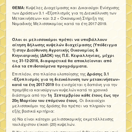
ΘΕΜΑ:
Κυψέλες Διαχείμασης και Δικαιούχοι Ενίσχυσης
των Δράσεων 3.1 «Εξοπλισμός για τη Διευκόλυνση των
Μετακινήσεων» και 3.2 « Οικονομική Στήριξη της
Νομαδικής Μελισσοκομίας κατά τα έτη 2017-2019.
Όλοι οι μελισσοκόμοι πρέπει να υποβάλλουν
αίτηση δήλωσης κυψελών διαχείμασης (Υπόδειγμα
1) στην Διεύθυνση Αγροτικής Οικονομίας &
Κτηνιατρικής (ΔΑΟΚ) της Π.Ε. Κεφαλληνίας, μέχρι
τις 31-12-2016, διαφορετικά θα αποκλείονται από
όλα τα επιδοτούμενα προγράμματα.
Επιπλέον, στο πλαίσιο υλοποίησης της
Δράσης 3.1
«Εξοπλισμός για τη διευκόλυνση των μετακινήσεων»
κατά τα έτη 2017-2019
θα ενισχύεται η δαπάνη για την
προμήθεια καινούργιων κυψελών κατά το χρονικό
διάστημα από την
1η Σεπτεμβρίου κάθε έτους έως την
20η Μαρτίου του επόμενου έτους
. Οι δικαιούχοι
μελισσοκόμοι της δράσης θα πρέπει να πληρούν τα
εξής βασικά κριτήρια:
α) Να είναι κάτοχοι μελισσοκομικής εκμετάλλευσης
τουλάχιστον είκοσι (20) κυψελών.