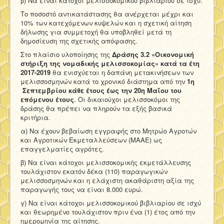
β) Να είναι κάτοχοι μελισσοκομικού βιβλιαρίου σε ισχύ.
Το ποσοστό αντικατάστασης θα ανέρχεται μέχρι και
10% των κατεχόμενων κυψελών και η σχετική αίτηση
δήλωσης για συμμετοχή θα υποβληθεί μετά τη
δημοσίευση της σχετικής απόφασης.
Στο πλαίσιο υλοποίησης της
Δράσης 3.2 «Οικονομική
στήριξη της νομαδικής μελισσοκομίας» κατά τα έτη
2017-2019
θα ενισχύεται η δαπάνη μετακινήσεων των
μελισσοσμηνών κατά το χρονικό διάστημα από την
1η
Σεπτεμβρίου κάθε έτους έως την 20η Μαΐου του
επόμενου έτους
. Οι δικαιούχοι μελισσοκόμοι της
δράσης θα πρέπει να πληρούν τα εξής βασικά
κριτήρια.
α) Να έχουν βεβαίωση εγγραφής στο Μητρώο Αγροτών
και Αγροτικών Εκμεταλλεύσεων (ΜΑΑΕ) ως
επαγγελματίες αγρότες.
β) Να είναι κάτοχοι μελισσοκομικής εκμετάλλευσης
τουλάχιστον εκατόν δέκα (110) παραγωγικών
μελισσοσμηνών και η ελάχιστη ακαθάριστη αξία της
παραγωγής τους να είναι 8.000 ευρώ.
γ) Να είναι κάτοχοι μελισσοκομικού βιβλιαρίου σε ισχύ
και θεωρημένο τουλάχιστον πριν ένα (1) έτος από την
ημερομηνία της αίτησης.